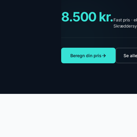
8.500 kr.
Fast pris · 
Skræddersy
Beregn din pris
Se alle