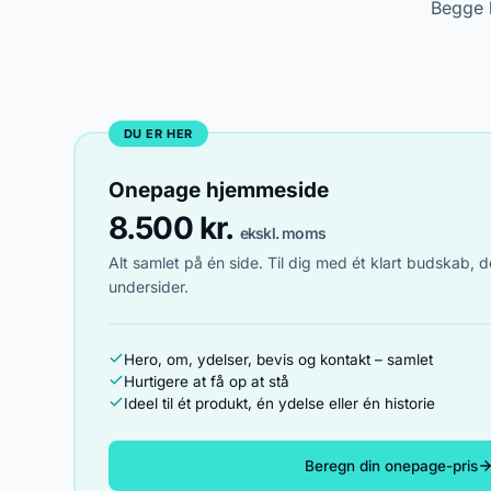
Begge 
DU ER HER
Onepage hjemmeside
8.500 kr.
ekskl. moms
Alt samlet på én side. Til dig med ét klart budskab, d
undersider.
Hero, om, ydelser, bevis og kontakt – samlet
Hurtigere at få op at stå
Ideel til ét produkt, én ydelse eller én historie
Beregn din onepage-pris