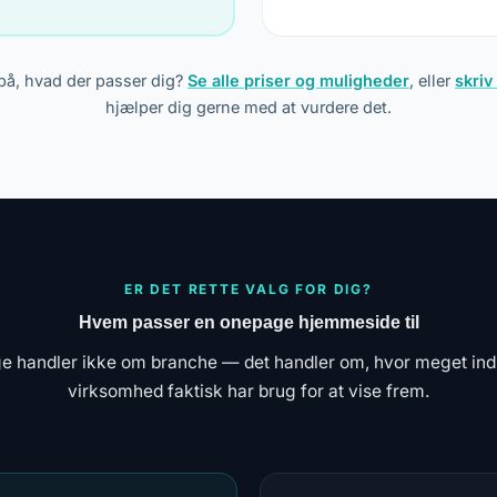
 på, hvad der passer dig?
Se alle priser og muligheder
, eller
skriv 
hjælper dig gerne med at vurdere det.
ER DET RETTE VALG FOR DIG?
Hvem passer en onepage hjemmeside til
 handler ikke om branche — det handler om, hvor meget ind
virksomhed faktisk har brug for at vise frem.