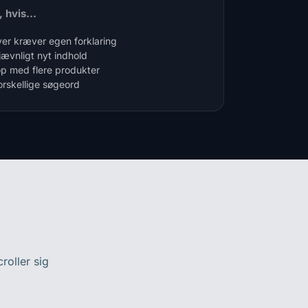
 hvis...
hver kræver egen forklaring
jævnligt nyt indhold
p med flere produkter
orskellige søgeord
roller sig