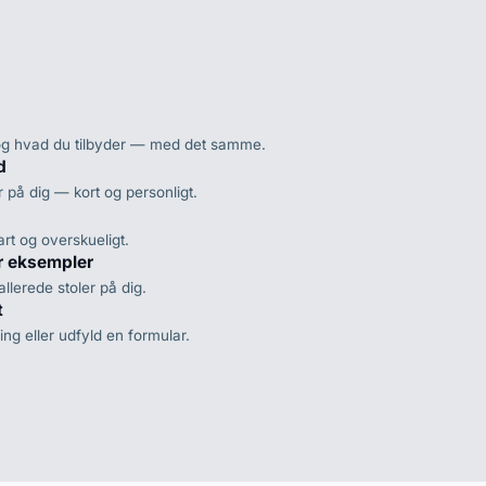
og hvad du tilbyder — med det samme.
d
r på dig — kort og personligt.
rt og overskueligt.
r eksempler
allerede stoler på dig.
t
ring eller udfyld en formular.