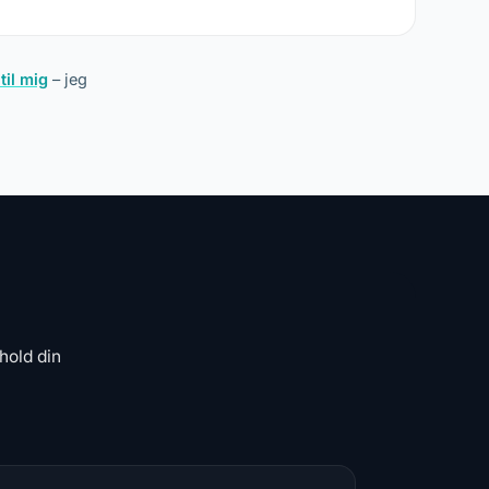
til mig
– jeg
hold din