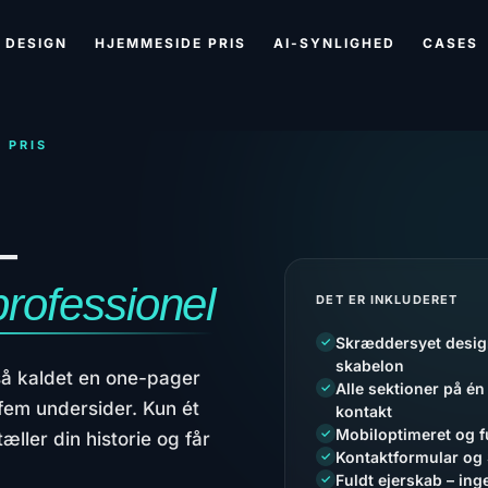
 DESIGN
HJEMMESIDE PRIS
AI-SYNLIGHED
CASES
 PRIS
–
professionel
DET ER INKLUDERET
Skræddersyet design
✓
skabelon
å kaldet en one-pager
Alle sektioner på én
✓
r fem undersider. Kun ét
kontakt
Mobiloptimeret og f
✓
æller din historie og får
Kontaktformular og S
✓
Fuldt ejerskab – in
✓