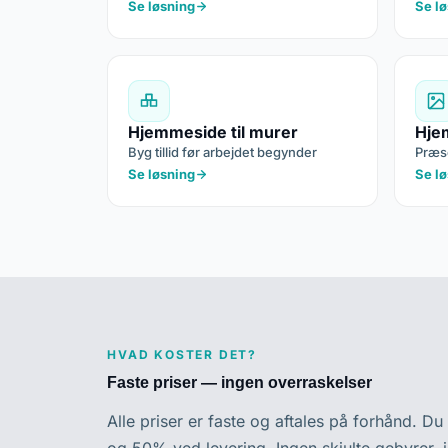
Se løsning
Se l
Hjemmeside til murer
Hje
Byg tillid før arbejdet begynder
Præse
Se løsning
Se l
HVAD KOSTER DET?
Faste priser — ingen overraskelser
Alle priser er faste og aftales på forhånd. D