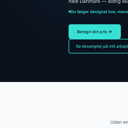
hele Danmark — aldrig skab
Du følger designet live, mens
Beregn din pris
Se eksempler på mit arbej
Uden en