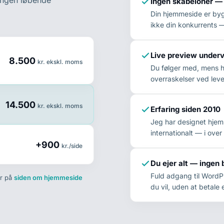
 ingen løbende
Ingen skabeloner —
Din hjemmeside er bygg
ikke din konkurrents —
Live preview underv
8.500
kr. ekskl. moms
Du følger med, mens 
overraskelser ved leve
14.500
kr. ekskl. moms
Erfaring siden 2010
Jeg har designet hjem
internationalt — i over
+900
kr./side
Du ejer alt — ingen 
Fuld adgang til WordP
er på
siden om hjemmeside
du vil, uden at betale 