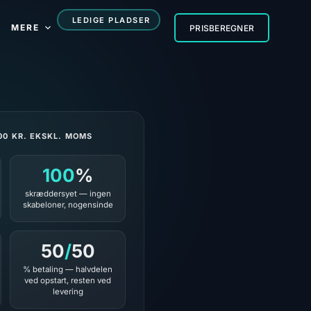
LEDIGE PLADSER
MERE
PRISBEREGNER
00 KR. EKSKL. MOMS
100
%
skræddersyet — ingen
skabeloner, nogensinde
50
/
50
% betaling — halvdelen
ved opstart, resten ved
levering