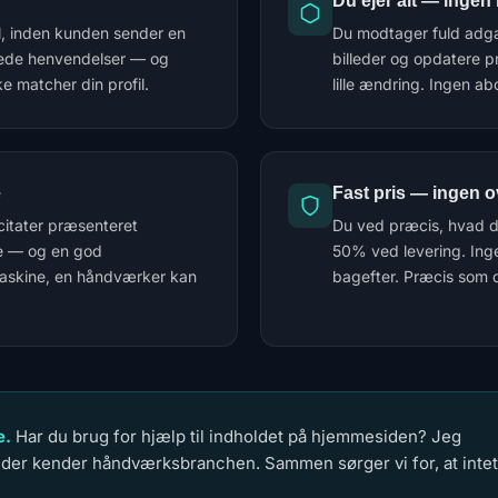
Du ejer alt — ingen
ål, inden kunden sender en
Du modtager fuld adgan
erede henvendelser — og
billeder og opdatere pr
e matcher din profil.
lille ændring. Ingen a
e
Fast pris — ingen o
citater præsenteret
Du ved præcis, hvad du
se — og en god
50% ved levering. Inge
maskine, en håndværker kan
bagefter. Præcis som 
e.
Har du brug for hjælp til indholdet på hjemmesiden? Jeg
, der kender håndværksbranchen. Sammen sørger vi for, at inte