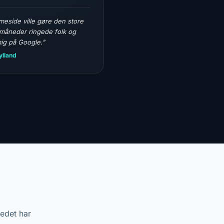
meside ville gøre den store
 måneder ringede folk og
ig på Google."
ylland
edet har