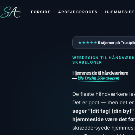
FORSIDE
ARBEJDSPROCES
HJEMMESIDE
★★★★★
5 stjerner på Trustpil
WEBDESIGN TIL HÅNDVÆRKER
SKABELONER
Hjemmeside til håndværkere
—
bliv fundet, ikke overset
De fleste håndværkere le
Det er godt — men det er
søger "[dit fag] [din by]"
hjemmeside være det før
skræddersyede hjemmesid