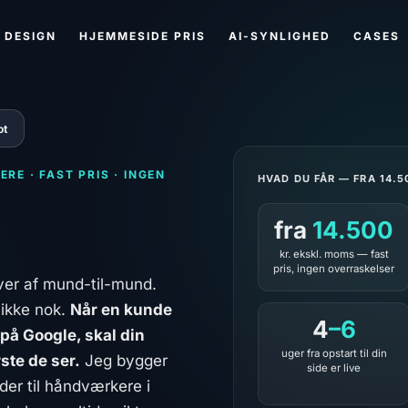
 DESIGN
HJEMMESIDE PRIS
AI-SYNLIGHED
CASES
ot
E · FAST PRIS · INGEN
HVAD DU FÅR — FRA 14.5
fra
14.500
kr. ekskl. moms — fast
pris, ingen overraskelser
ver af mund-til-mund.
 ikke nok.
Når en kunde
4
–6
 på Google, skal din
uger fra opstart til din
ste de ser.
Jeg bygger
side er live
er til håndværkere i