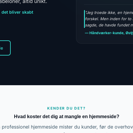
eloner, altid unikt.
 det bliver skabt
"Jeg troede ikke, en hjem
forskel. Men inden for to
sagde, de havde fundet m
— Håndværker-kunde, Østj
de
KENDER DU DET?
Hvad koster det dig at mangle en hjemmeside?
 professionel hjemmeside mister du kunder, før de overhov